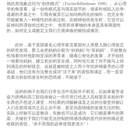
就此类现象总结为“创伤模式”（Fischer&Riedesser 1998）。从心理
学的角度看，这一创伤模式是与现实脱节的，很多时候陷入抗争/
逃避的矛盾之中。它既有被其它认知结构同化的倾向，也完全有
可能被卷入一种慢性的疾病过程。在精神创伤发生时，它也可以
延伸到所谓创伤过程之中。 然而所有事物的本身是具有两面性
的，如何定义成败定义我们主观体验的愉悦或痛苦。
此外，基于英国著名心理学家克莱因对人类婴儿期心理状态
的研究发现，婴儿会把妈妈分裂为“好妈妈”与“坏妈妈”，不能整合
性地看待对他影响至深的养育者；随着心智化的发展，才开始统
一地看待妈妈，建立初步的安全感，同时也引发了对不能马上得
到满足的抑郁状态。这就是被蛇咬之人而十年怕井绳最早的心理
基础，他们没有办法整合成功“活下来”的喜悦和满足，而一直背
负着当初创伤发生时的恐惧感，不能放下......
这样的例子在我们日常生活中实际并不鲜见，比如寒窗苦读
奋力拼搏的高三阶段体验让一些尽管已经进入高校甚至名校的学
生再也不想进入课堂；对结果的消极解读及之后的分裂坚持都让
人们在获得成功之后止步不前，甚至负面情绪的发展无法控制。
实际上经验可以是教训，失败也可以是成功，它们都是事件的两
面；关键在于我们可能无法控制的情感强调的是代价的伤痛还是
收获的喜悦，“杀不死我的必将使我更强大”！