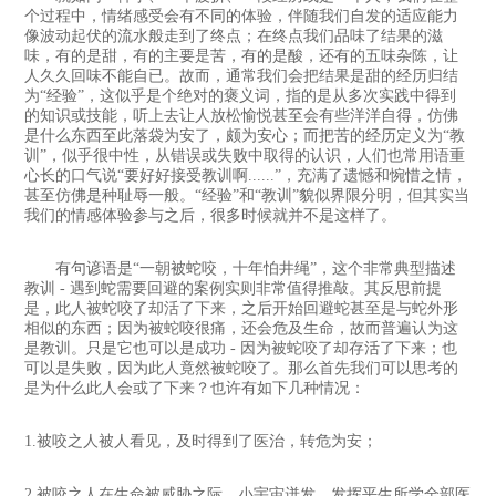
个过程中，情绪感受会有不同的体验，伴随我们自发的适应能力
像波动起伏的流水般走到了终点；在终点我们品味了结果的滋
味，有的是甜，有的主要是苦，有的是酸，还有的五味杂陈，让
人久久回味不能自已。故而，通常我们会把结果是甜的经历归结
为“经验”，这似乎是个绝对的褒义词，指的是从多次实践中得到
的知识或技能，听上去让人放松愉悦甚至会有些洋洋自得，仿佛
是什么东西至此落袋为安了，颇为安心；而把苦的经历定义为“教
训”，似乎很中性，从错误或失败中取得的认识，人们也常用语重
心长的口气说“要好好接受教训啊......”，充满了遗憾和惋惜之情，
甚至仿佛是种耻辱一般。“经验”和“教训”貌似界限分明，但其实当
我们的情感体验参与之后，很多时候就并不是这样了。
有句谚语是“一朝被蛇咬，十年怕井绳”，这个非常典型描述
教训 - 遇到蛇需要回避的案例实则非常值得推敲。其反思前提
是，此人被蛇咬了却活了下来，之后开始回避蛇甚至是与蛇外形
相似的东西；因为被蛇咬很痛，还会危及生命，故而普遍认为这
是教训。只是它也可以是成功 - 因为被蛇咬了却存活了下来；也
可以是失败，因为此人竟然被蛇咬了。那么首先我们可以思考的
是为什么此人会或了下来？也许有如下几种情况：
1.被咬之人被人看见，及时得到了医治，转危为安；
2.被咬之人在生命被威胁之际，小宇宙迸发，发挥平生所学全部医