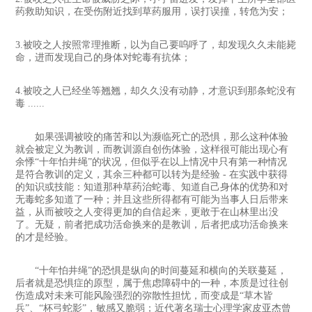
药救助知识，在受伤附近找到草药服用，误打误撞，转危为安；
3.被咬之人按照常理推断，以为自己要呜呼了，却发现久久未能毙
命，进而发现自己的身体对蛇毒有抗体；
4.被咬之人已经坐等翘翘，却久久没有动静，才意识到那条蛇没有
毒 ......
如果强调被咬的痛苦和以为濒临死亡的恐惧，那么这种体验
就会被定义为教训，而教训源自创伤体验，这样很可能出现心有
余悸“十年怕井绳”的状况，但似乎在以上情况中只有第一种情况
是符合教训的定义，其余三种都可以转为是经验 - 在实践中获得
的知识或技能：知道那种草药治蛇毒、知道自己身体的优势和对
无毒蛇多知道了一种；并且这些所得都有可能为当事人日后带来
益，从而被咬之人变得更加的自信起来，更敢于在山林里出没
了。无疑，前者把成功活命换来的是教训，后者把成功活命换来
的才是经验。
“十年怕井绳”的恐惧是纵向的时间蔓延和横向的关联蔓延，
后者就是恐惧症的原型，属于焦虑障碍中的一种，本质是过往创
伤造成对未来可能风险强烈的弥散性担忧，而变成是“草木皆
兵”、“杯弓蛇影”，敏感又脆弱；近代著名瑞士心理学家皮亚杰曾