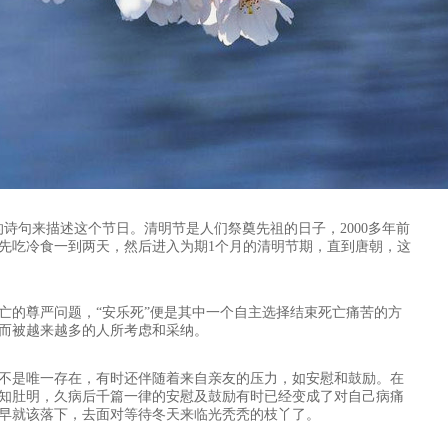
的诗句来描述这个节日。清明节是人们祭奠先祖的日子，2000多年前
先吃冷食一到两天，然后进入为期1个月的清明节期，直到唐朝，这
亡的尊严问题，“安乐死”便是其中一个自主选择结束死亡痛苦的方
而被越来越多的人所考虑和采纳。
不是唯一存在，有时还伴随着来自亲友的压力，如安慰和鼓励。在
知肚明，久病后千篇一律的安慰及鼓励有时已经变成了对自己病痛
早就该落下，去面对等待冬天来临光秃秃的枝丫了。