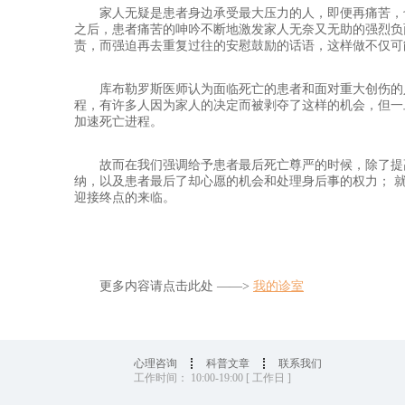
家人无疑是患者身边承受最大压力的人，即便再痛苦，
之后，患者痛苦的呻吟不断地激发家人无奈又无助的强烈负
责，而强迫再去重复过往的安慰鼓励的话语，这样做不仅可
库布勒罗斯医师认为面临死亡的患者和面对重大创伤的
程，有许多人因为家人的决定而被剥夺了这样的机会，但一
加速死亡进程。
故而在我们强调给予患者最后死亡尊严的时候，除了提高
纳，以及患者最后了却心愿的机会和处理身后事的权力； 
迎接终点的来临。
更多内容请点击此处 ——>
我的诊室
心理咨询
科普文章
联系我们
工作时间： 10:00-19:00 [ 工作日 ]