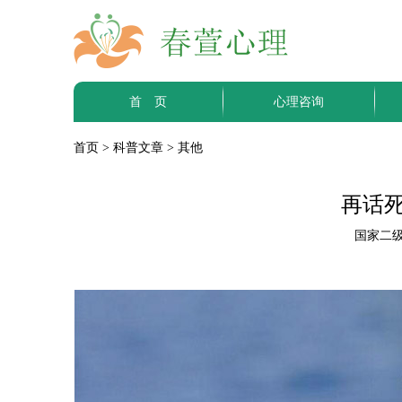
首 页
心理咨询
首页
>
科普文章
>
其他
再话死
国家二级