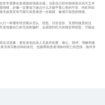
也常常需要在患者面前强装乐观；当医生已经对病情表示回天乏术
面情绪，好像一定要奋力做点什么才能平复心里的不安、内疚和自
能无效甚至有可能引发患者进一步烦躁、敏感又惊恐的情绪。
人们一样通常经历着从否认、愤怒、讨价还价、失望到接受的过
旦发现被自己的无知欺骗时，会感觉到巨大的挫折和愤怒，可能会
生活质量，更应该包括亲人无条件的爱 – 耐心、陪伴、理解和接
就算没有宗教信仰的依托，也能帮助患者消除对死亡的恐惧，面对并