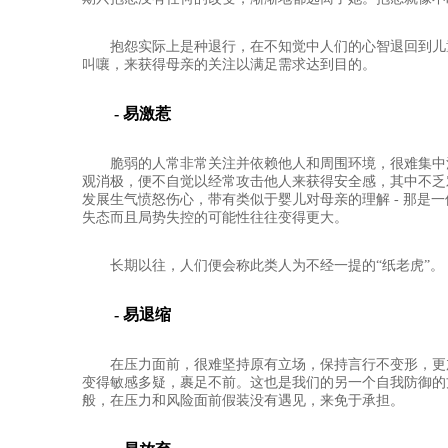
抱怨实际上是种退行，在不知觉中人们的心智退回到儿
叫嚷，来获得母亲的关注以满足需求达到目的。
- 易激惹
脆弱的人常非常关注并依赖他人和周围环境，很难集中
观消极，便不自觉以经常攻击他人来获得安全感，其中不乏
发展生气愤怒伤心，带有类似于婴儿对母亲的理解 - 那是
失态而且局势失控的可能性往往变得更大。
长期以往，人们便会称此类人为不经一提的“纸老虎”。
- 易退缩
在压力面前，很难坚持原有立场，保持言行不变形，更
变得敏感多疑，裹足不前。这也是我们的另一个自我防御的方
般，在压力和风险面前假装没有遇见，来免于承担。