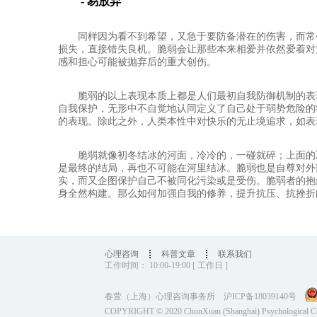
- 易放弃
同样因为看不到希望，又急于要防备潜在的伤害，而常
损失，直接错失良机。脆弱会让那些本来相爱并依然爱着对
感和担心可能被抛弃后的重大创伤。
脆弱的以上表现本质上都是人们最初自我防御机制的表
自我保护，无形中不自觉地认同定义了自己处于弱势危险的
的表现。除此之外，人类本性中对快乐的无止境追求，如表
脆弱就像初冬结冰的河面，冷冷的，一碰就碎；上面的
是最终的结局，再也不可能在河里结冰。脆弱也是自尊对外
实，而又企图保护自己不被同化污染或是受伤。脆弱者的抱
身全然构建。那么如何加强自我的修养，提升抗压、抗挫折
心理咨询
科普文章
联系我们
工作时间： 10:00-19:00 [ 工作日 ]
春萱（上海）心理咨询事务所
沪ICP备18039140号
COPYRIGHT © 2020 ChunXuan (Shanghai) Psychological 