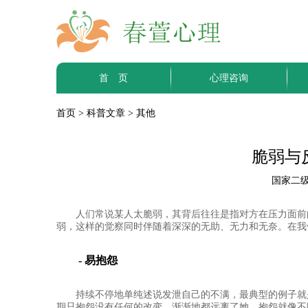
首 页
心理咨询
首页
>
科普文章
>
其他
脆弱与
国家二级
人们常说某人太脆弱，其背后往往是指对方在压力面前
弱，这样的觉察同时伴随着深深的无助、无力和无奈。在我
- 易抱怨
持续不停地单纯述说发泄自己的不满，最典型的例子就
期只抱怨没有任何的改变，渐渐地都远离了她。抱怨就像不