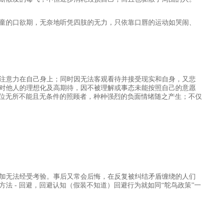
童的口欲期，无奈地听凭四肢的无力，只依靠口唇的运动如哭闹、
注意力在自己身上；同时因无法客观看待并接受现实和自身，又悲
对他人的理想化及高期待，因不被理解或事态未能按照自己的意愿
一位无所不能且无条件的照顾者，种种强烈的负面情绪随之产生；不仅
加无法经受考验。事后又常会后悔，在反复被纠结矛盾缠绕的人们
法 - 回避，回避认知（假装不知道）回避行为就如同“鸵鸟政策”一