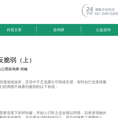
科普文章
咨询师
公益咨询
反脆弱（上）
心理咨询师 何峻
的退缩或放弃，言语中不乏流露出可惜或失望。有时自己也觉得脆
们的周围不难看到脆弱的以下表现：
是鲁迅笔下的祥玲嫂，开始人们听之还会报以同情，后来发现她长
断散发的毒气，不但逐步消耗毁损自己，而且也驱散了周围的人。