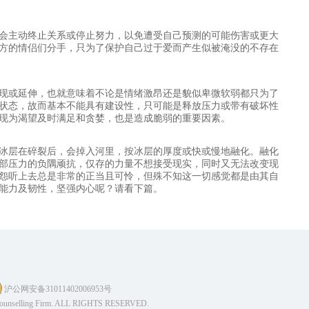
会主动终止关系或停止努力，以免遭受自己预测的可能伤害或更大
方的情侣们分手，只为了保护自己过于爱而产生似被淹没的不存在
现或延伸，也就意味着不论是情绪激昂还是貌似卑微软弱都只为了
状态，故而基本不能具有建设性，只可能是释放压力或带有破坏性
现为渴望及时满足和贪婪，也是造成脆弱的重要因素。
冰层在碎裂后，会掉入河里，按冰层的厚度或快或慢地融化。融化
部压力的负隅顽抗，仅存的力量不想接受现实，同时又无法改变现
怨听上去总是非常的正当且可怜，但殊不知这一切感觉都是由其自
能力及韧性，坚强内心呢？请看下篇。
沪公网安备31011402006953号
Counselling Firm. ALL RIGHTS RESERVED.