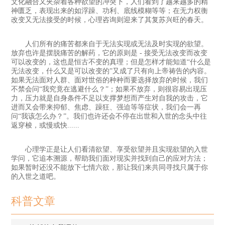
文化融合又夹杂着各种欲望的冲突下，人们看到了越来越多的精
神匮乏，表现出来的如浮躁、功利、底线模糊等等；在无力权衡
改变又无法接受的时候，心理咨询则迎来了其复苏兴旺的春天。
人们所有的痛苦都来自于无法实现或无法及时实现的欲望。
放弃也许是摆脱痛苦的解药，它的原则是 - 接受无法改变而改变
可以改变的，这也是恒古不变的真理；但是怎样才能知道“什么是
无法改变，什么又是可以改变的”又成了只有向上帝祷告的内容。
如果无法面对人群、面对世俗的种种而要选择放弃的时候，我们
不禁会问“我究竟在逃避什么？”；如果不放弃，则很容易出现压
力，压力就是自身条件不足以支撑梦想而产生对自我的攻击，它
进而又会带来抑郁、焦虑、躁狂、强迫等等症状，我们会一再
问“我该怎么办？”。我们也许还会不停在出世和入世的念头中往
返穿梭，或慢或快......
心理学正是让人们看清欲望、享受欲望并且实现欲望的入世
学问，它追本溯源，帮助我们面对现实并找到自己的应对方法；
如果暂时还没不能放下七情六欲，那让我们来共同寻找只属于你
的入世之道吧。
科普文章