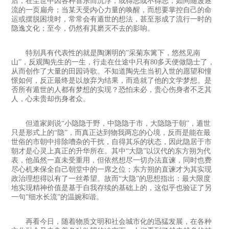
后，在尘世中因各种喜乐而沉浮，或得志或不得志，如同随波逐
流的一页扁舟；当某天受内心力量的唤醒，而想要掌控自己的命
运或摆脱困境时，常常会有遁世的想法，甚至形成了流行一时的
隐逸文化；至今，仍然有其磨灭不去的影响。
特别具有代表性的就是陶渊明的”采菊东篱下，悠然见南
山”，反观陶先生的一生，行走在仕途中只有80多天便做隐士了，
从而创作了大量的田园诗歌。不知道陶先生当初入世的愿望和憧
憬如何，反正最终是以放弃为结果，而造就了他的文学梦想。是
否所有遁世的人都有梦想的实现？恐怕未必，贵心伤身者不乏其
人，心未贵却伤身者众。
但道家则说“小隐隐于野，中隐隐于市，大隐隐于朝”，遁世
只是形式上的“隐”，而真正达到物我两忘的心境，反而是能在最
世俗的市朝中排除嘈杂的干扰，自得其乐的状态，因此隐居于市
朝才是心灵上真正的升华所在。其中“大隐”以汉代的东方朔为代
表，他虽然一直未受重用，但依然想尽一切办法直谏，同时也费
尽心机来保全自己朝堂中的一席之位；东方朔的直谏才为其实现
政治理想得以有了一丝希望。故而“大隐”的思想指出：最大限度
地实现精神价值是基于自我存续的基础上的，这似乎也验证了另
一句”细水长流”的温婉和谐。
再看今日，随着物质文明和社会城市化的迅猛发展，在各种